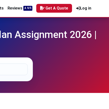
ts
Reviews
Get A Quote
Log in
4.9/5
an Assignment 2026 |