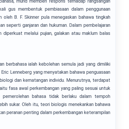
 bahasa, murid memberi respons terhadap rangsangan
sekali gus membentuk pembiasaan dalam penggunaan
 oleh B. F. Skinner pula menegaskan bahawa tingkah
han seperti ganjaran dan hukuman. Dalam pembelajaran
 diperkuat melalui pujian, galakan atau maklum balas
 berbahasa ialah kebolehan semula jadi yang dimiliki
ngan Eric Lenneberg yang menyatakan bahawa penguasaan
iologi dan kematangan individu. Menurutnya, terdapat
iaitu fasa awal perkembangan yang paling sesuai untuk
ka pemerolehan bahasa tidak berlaku dalam tempoh
bih sukar. Oleh itu, teori biologis menekankan bahawa
kan peranan penting dalam perkembangan keterampilan