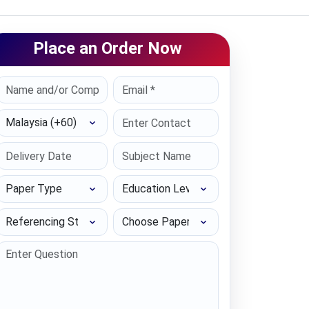
Place an Order Now
Select Country
Paper Type
Education Level
Referencing Style
Choose Paper length