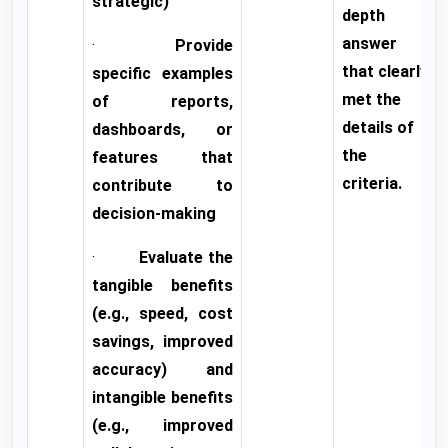
strategic)
depth
answer
·
Provide
that clearly
specific examples
met the
of reports,
details of
dashboards, or
the
features that
criteria.
contribute to
decision-making
·
Evaluate the
tangible benefits
(e.g., speed, cost
savings, improved
accuracy) and
intangible benefits
(e.g., improved