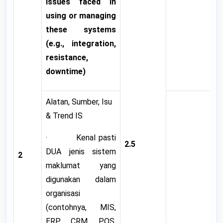
issues faced in
using or managing
these systems
(e.g., integration,
resistance,
downtime)
Alatan, Sumber, Isu
& Trend IS
· Kenal pasti
2.5
DUA jenis sistem
2
maklumat yang
digunakan dalam
organisasi
(contohnya, MIS,
ERP, CRM, POS,