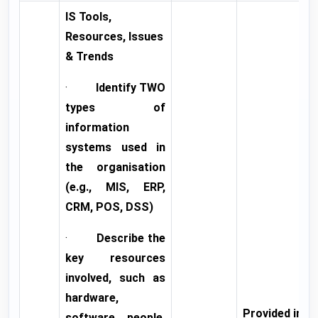
IS Tools,
Resources, Issues
& Trends
·
Identify TWO
types of
information
systems used in
the organisation
(e.g., MIS, ERP,
CRM, POS, DSS)
·
Describe the
key resources
involved, such as
hardware,
Provided in
software, people,