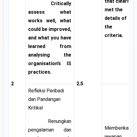
that clearly
·
Critically
met the
assess what
details of
works well, what
the
could be improved,
criteria.
and what you have
learned from
analysing the
organisation’s IS
practices.
2
2.5
Refleksi Peribadi
dan Pandangan
Kritikal
· Renungkan
Memberikan
pengalaman dan
jawapan