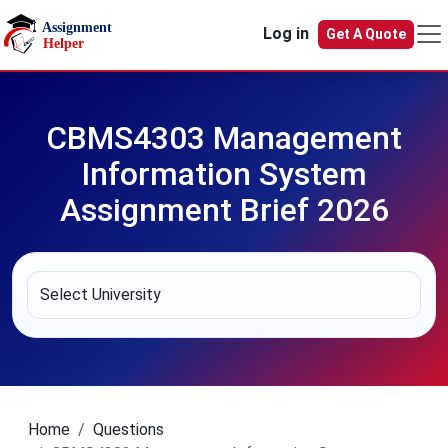
Skip to main content
Log in
Get A Quote
CBMS4303 Management
Information System
Assignment Brief 2026
Home
Questions