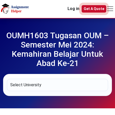
Skip to main content
Log in
Get A Quote
OUMH1603 Tugasan OUM –
Semester Mei 2024:
Kemahiran Belajar Untuk
Abad Ke-21