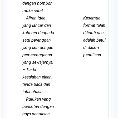
dengan nombor
muka surat
–
Aliran idea
Kesemua
Keb
yang lancar dan
format telah
form
koheren daripada
diliputi dan
dili
satu perenggan
adalah betul
ada
yang lain dengan
di dalam
di 
pemerengganan
penulisan.
pen
yang sewajarnya,
–
Tiada
kesalahan ejaan,
tanda baca dan
tatabahasa.
–
Rujukan yang
berkaitan dengan
gaya penulisan