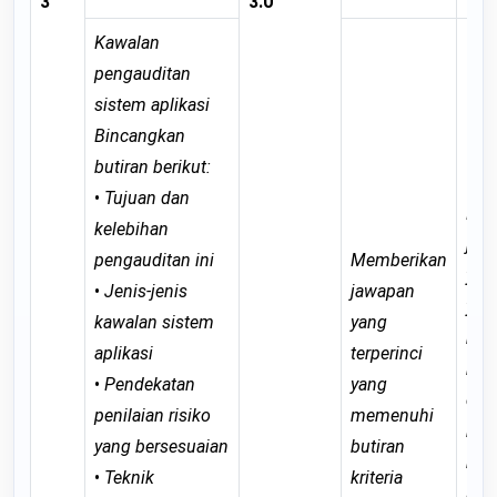
3
3.0
Kawalan
pengauditan
sistem aplikasi
Bincangkan
butiran berikut:
•
Tujuan dan
Mem
kelebihan
jaw
pengauditan ini
Memberikan
yan
•
Jenis-jenis
jawapan
yan
kawalan sistem
yang
me
aplikasi
terperinci
keb
•
Pendekatan
yang
dar
penilaian risiko
memenuhi
buti
yang bersesuaian
butiran
krit
•
Teknik
kriteria
ian