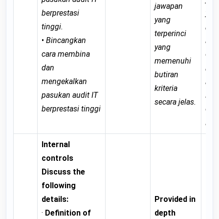
jawapan
berprestasi
yan
yang
tinggi.
me
terperinci
•
Bincangkan
keb
yang
cara membina
dar
memenuhi
dan
buti
butiran
mengekalkan
krit
kriteria
pasukan audit IT
ian
secara jelas.
berprestasi tinggi
dim
lagi
Internal
controls
Discuss the
following
Pro
details:
Provided in
go
·
Definition of
depth
ans