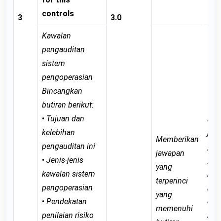
controls
3
3.0
Kawalan
pengauditan
sistem
pengoperasian
Bincangkan
butiran berikut:
•
Tujuan dan
Mem
kelebihan
jaw
Memberikan
pengauditan ini
yan
jawapan
•
Jenis-jenis
yan
yang
kawalan sistem
me
terperinci
pengoperasian
keb
yang
•
Pendekatan
dar
memenuhi
penilaian risiko
buti