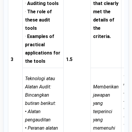
·
Auditing tools
that clearly
the
·
The role of
met the
of 
these audit
details of
cri
tools
the
it 
·
Examples of
criteria.
imp
practical
fur
applications for
3
1.5
the tools
Mem
Teknologi atau
jaw
Alatan Audit:
Memberikan
yan
Bincangkan
jawapan
yan
butiran berikut:
yang
me
•
Alatan
terperinci
keb
pengauditan
yang
dar
•
Peranan alatan
memenuhi