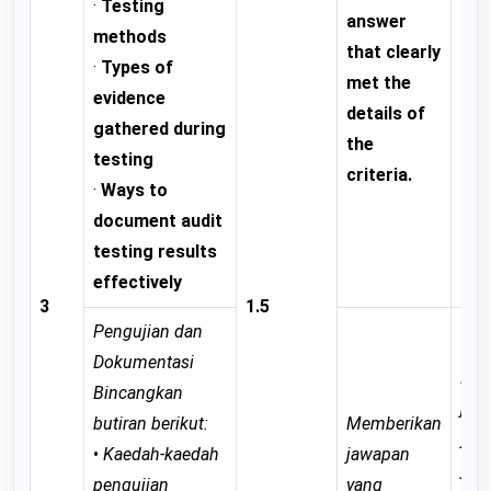
·
Testing
answer
mos
methods
that clearly
the
·
Types of
met the
of 
evidence
details of
cri
gathered during
the
it 
testing
criteria.
imp
·
Ways to
fur
document audit
testing results
effectively
3
1.5
Pengujian dan
Dokumentasi
Mem
Bincangkan
jaw
butiran berikut:
Memberikan
yan
•
Kaedah-kaedah
jawapan
yan
pengujian
yang