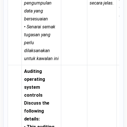
pengumpulan
secara jelas.
dim
data yang
lagi
bersesuaian
•
Senarai semak
tugasan yang
perlu
dilaksanakan
untuk kawalan ini
Auditing
operating
system
controls
Discuss the
following
details:
•
This auditing