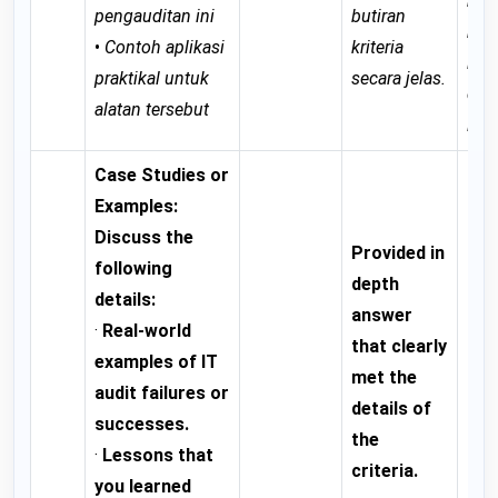
buti
pengauditan ini
butiran
krit
•
Contoh aplikasi
kriteria
ian
praktikal untuk
secara jelas.
dim
alatan tersebut
lagi
Case Studies or
Examples:
Pro
Discuss the
Provided in
go
following
depth
ans
details:
answer
mos
·
Real-world
that clearly
the
examples of IT
met the
of 
audit failures or
details of
cri
successes.
the
it 
·
Lessons that
criteria.
imp
you learned