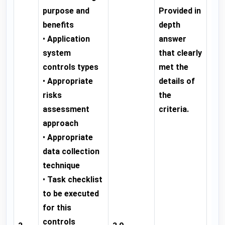
purpose and
Provided in
go
benefits
depth
ans
•
Application
answer
mos
system
that clearly
the
controls types
met the
of 
•
Appropriate
details of
cri
risks
the
it 
assessment
criteria.
imp
approach
fur
•
Appropriate
data collection
technique
•
Task checklist
to be executed
for this
controls