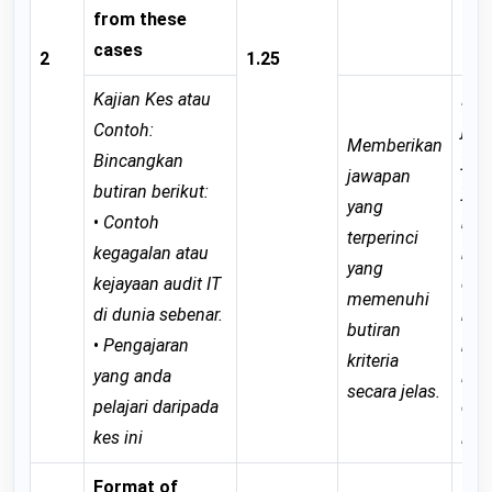
fur
from these
cases
2
1.25
Kajian Kes atau
Mem
Contoh:
jaw
Memberikan
Bincangkan
yan
jawapan
butiran berikut:
yan
yang
•
Contoh
me
terperinci
kegagalan atau
keb
yang
kejayaan audit IT
dar
memenuhi
di dunia sebenar.
buti
butiran
•
Pengajaran
krit
kriteria
yang anda
ian
secara jelas.
pelajari daripada
dim
kes ini
lagi
Format of