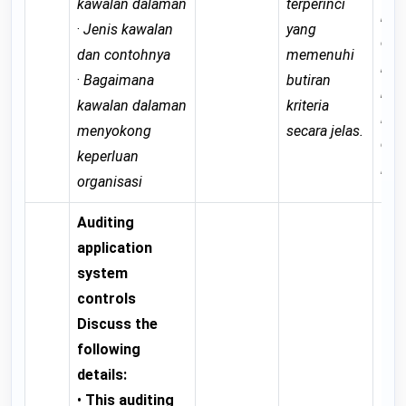
kawalan dalaman
terperinci
keb
·
Jenis kawalan
yang
dar
dan contohnya
memenuhi
buti
·
Bagaimana
butiran
krit
kawalan dalaman
kriteria
ian
menyokong
secara jelas.
dim
keperluan
lagi
organisasi
Auditing
application
system
controls
Discuss the
following
details:
•
This auditing
Pro