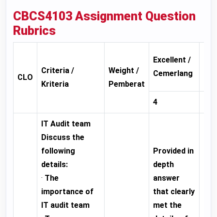
CBCS4103
Assignment
Question
Rubrics
Excellent /
Goo
Criteria /
Weight /
Cemerlang
CLO
Kriteria
Pemberat
4
3
IT Audit team
Discuss the
Pro
following
Provided in
go
details:
depth
ans
·
The
answer
mos
importance of
that clearly
the
IT audit team
met the
of 