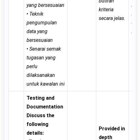
butiran
yang bersesuaian
krit
kriteria
•
Teknik
ian
secara jelas.
pengumpulan
dim
data yang
lagi
bersesuaian
•
Senarai semak
tugasan yang
perlu
dilaksanakan
untuk kawalan ini
Testing and
Documentation
Discuss the
Pro
following
Provided in
go
details:
depth
ans