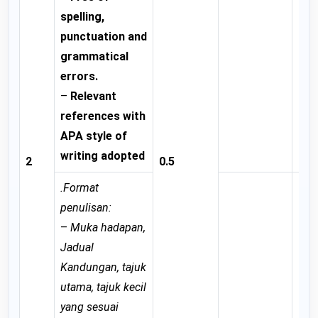
spelling,
punctuation and
grammatical
errors.
–
Relevant
references with
APA style of
writing adopted
2
0.5
.Format
penulisan:
–
Muka hadapan,
Jadual
Kandungan, tajuk
utama, tajuk kecil
yang sesuai