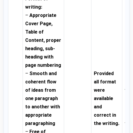
writing:
–
Appropriate
Cover Page,
Table of
Content, proper
heading, sub-
heading with
page numbering
–
Smooth and
Provided
Mo
coherent flow
all format
for
of ideas from
were
wer
one paragraph
available
ava
to another with
and
and
appropriate
correct in
in t
paragraphing
the writing.
wri
–
Free of