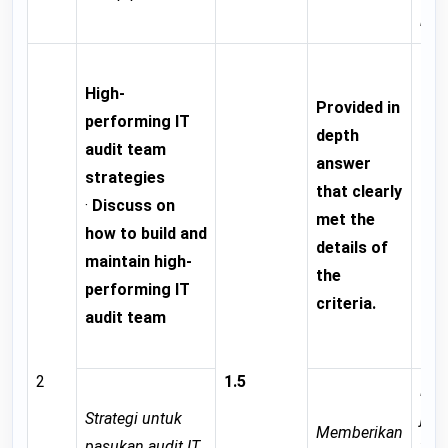
lagi
Pro
High-
Provided in
go
performing IT
depth
ans
audit team
answer
mos
strategies
that clearly
the
·
Discuss on
met the
of 
how to build and
details of
cri
maintain high-
the
it 
performing IT
criteria.
imp
audit team
fur
2
1.5
Mem
Strategi untuk
jaw
Memberikan
pasukan audit IT
yan